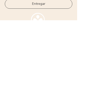
Entregar
+57 322 4785340
admin@haciendasanbenito.com
¡Deja una reseña sobre nuestra sucursal
de CTG!
política de
Declaración de
privacidad
accesibilidad
© 2026 Santa Felicitias SAS / Hacienda San Benito LLC.
Todos los derechos reservados.