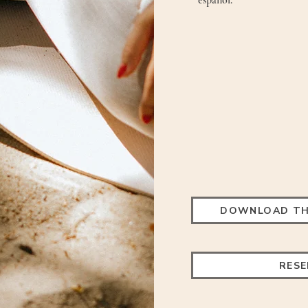
español:
DOWNLOAD THE
RES