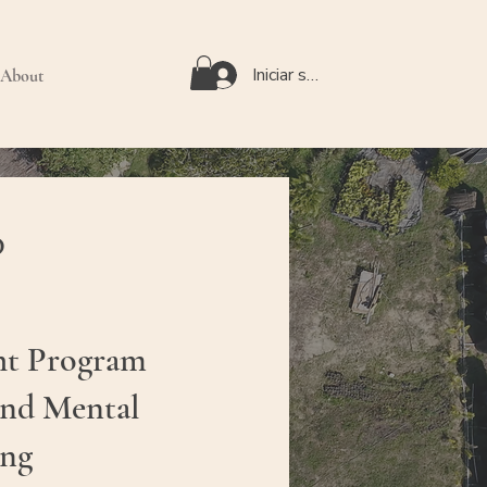
Iniciar sesión
About
D
ht Program
and Mental
ing