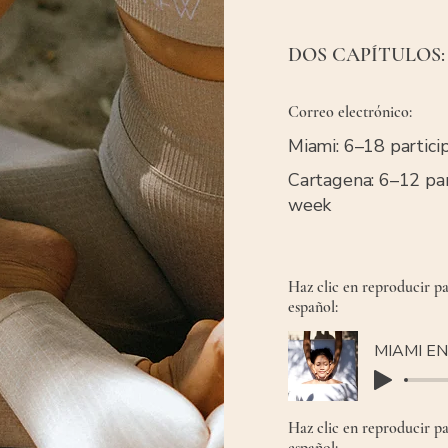
DOS CAPÍTULOS
DOS CAPÍTULO
Correo electrónico:
Miami: 6–18 partici
Cartagena: 6–12 par
week
Haz clic en reproducir pa
español:
Haz clic en reproducir pa