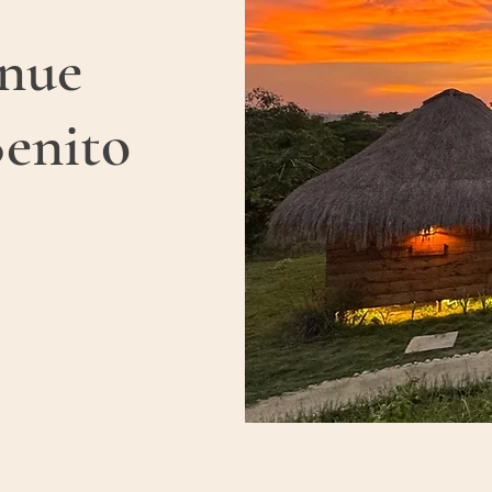
nue
enito