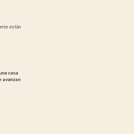
ente están
 una casa
ue avanzan