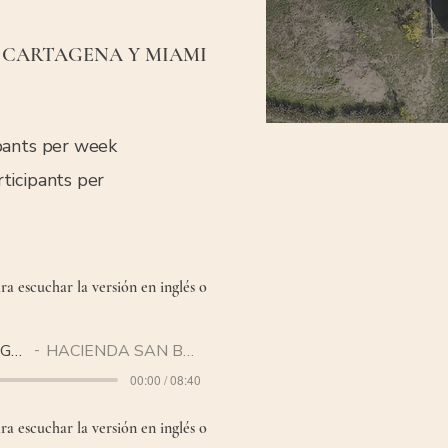
: CARTAGENA Y MIAMI
S: CARTAGENA Y MIAMI
pants per week
ticipants per
ra escuchar la versión en inglés o
MIAMI ENGLISH
HACIENDA SAN BENITO
00:00 / 08:40
ra escuchar la versión en inglés o