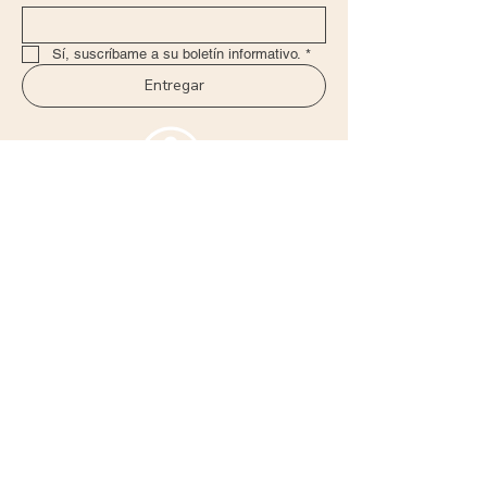
Beneficios para los miembros
Sí, suscríbame a su boletín informativo.
*
Entregar
+57 322 4785340
admin@haciendasanbenito.com
¡Deja una reseña sobre nuestra sucursal
de CTG!
política de
Declaración de
privacidad
accesibilidad