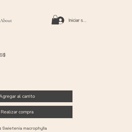
Iniciar sesión
About
Precio
US$
de
oferta
Agregar al carrito
Realizar compra
:
 Swietenia macrophylla