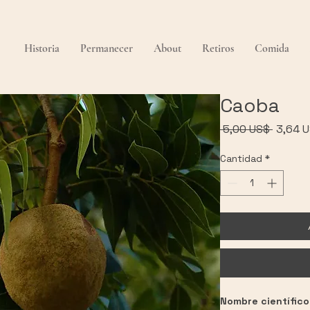
Historia
Permanecer
About
Retiros
Comida
Caoba
Precio
 5,00 US$ 
3,64 
Cantidad
*
Nombre científico