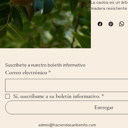
La caoba es un árb
madera resistente y
nuestra hacienda c
planta es ideal pa
reforestación, apo
cualquier espacio.
🌿Usos
 : Decorativ
Ayuda a la reforest
embellece con su 
Detalles del produ
Color
 : Tronco 
Suscríbete a nuestro boletín informativo
oscuro.
Correo electrónico
*
Presentación
total 3 kg.
Transforma tus esp
de la caoba. ¡Haz t
Sí, suscríbame a su boletín informativo.
*
cuidado del medio
Entregar
admin@haciendasanbenito.com