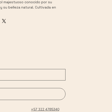
ol majestuoso conocido por su 
 su belleza natural. Cultivada en 
on prácticas sostenibles, esta 
ra paisajismo y proyectos de 
rtando sombra y un aire elegante a 
o y paisajismo. 🌿 
Beneficios
 : 
ación, mejora el entorno y 
estructura imponente.
cto:
marrón rojizo con follaje verde 
 : Matera grande y ecológica, peso 
acios exteriores con la elegancia 
u pedido ahora y contribuye al 
 ambiente!
+57 322 4785340