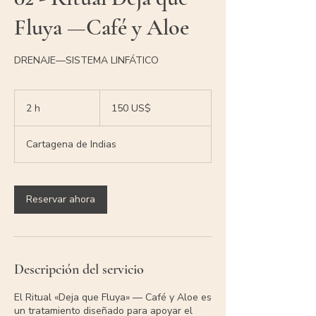
Fluya —Café y Aloe
DRENAJE—SISTEMA LINFÁTICO
150
dólares
2 h
2
150 US$
estadounidenses
h
Cartagena de Indias
Reservar ahora
Descripción del servicio
El Ritual «Deja que Fluya» — Café y Aloe es
un tratamiento diseñado para apoyar el