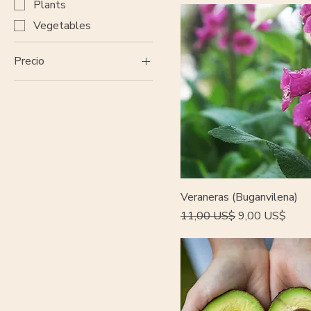
Plants
Vegetables
Precio
0 US$
5250 US$
Veraneras (Buganvilena)
Precio
Precio de ofert
11,00 US$
9,00 US$