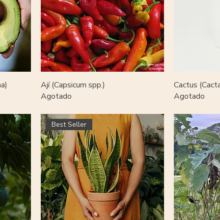
a)
Ají (Capsicum spp.)
Cactus (Cact
Agotado
Agotado
Best Seller