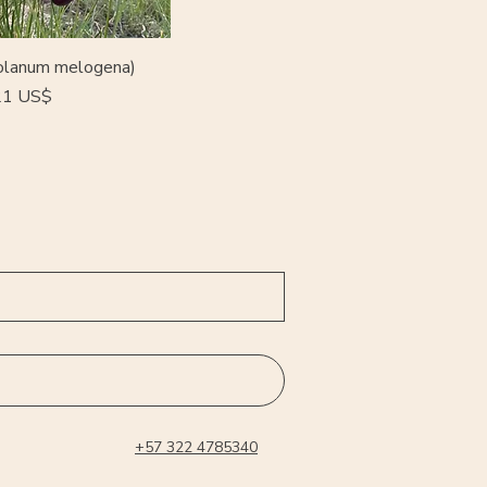
olanum melogena)
cio de oferta
21 US$
+57 322 4785340