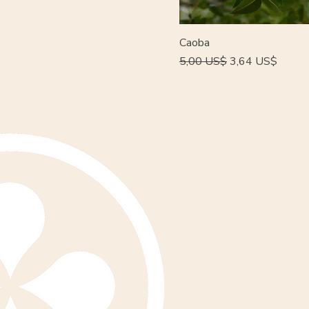
Caoba
Precio
Precio de oferta
5,00 US$
3,64 US$