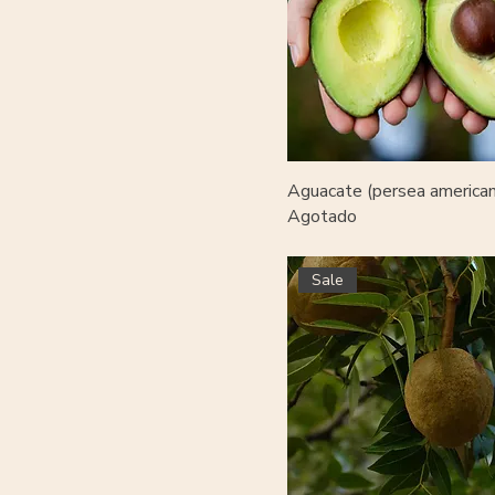
Aguacate (persea american
Agotado
Sale