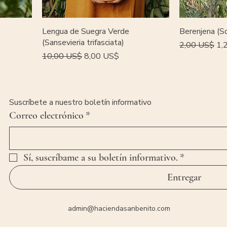
Lengua de Suegra Verde
Berenjena (S
(Sansevieria trifasciata)
Precio
Pre
2,00 US$
1,
Precio
Precio de oferta
10,00 US$
8,00 US$
Suscríbete a nuestro boletín informativo
Correo electrónico
*
Sí, suscríbame a su boletín informativo.
*
Entregar
admin@haciendasanbenito.com