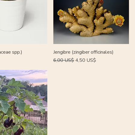
aceae spp.)
Jengibre (zingiber officinales)
Precio
Precio de oferta
6,00 US$
4,50 US$